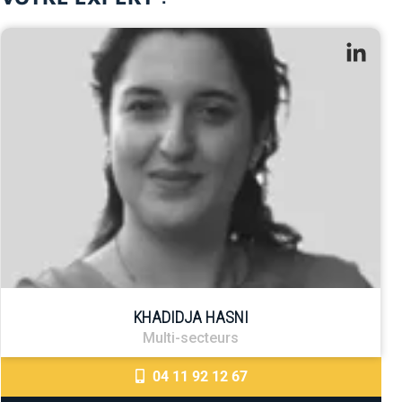
de proximité par un Program Manager, de l’expertise de
consultants spécialisés, et de l’accès à des plateformes
technologiques de pointe telles que Protopia, dédiée à la
formulation de molécules d’intérêt, et GateX, consacrée à
l’optimisation des souches, procédés et milieux de culture.
Genopole développe également une offre immobilière adaptée,
avec de nouveaux bureaux et laboratoires en extension afin de
répondre aux besoins croissants en bioproduction industrielle.
Upscale Bio est accessible sous deux formules
complémentaires. L’adhésion « Membership », calculée en
fonction des effectifs, offre une intégration privilégiée à la
communauté de Genopole et ses réseaux, ainsi qu’une visibilité
accrue lors de congrès en France et à l’international. L’option « À
la carte », quant à elle, propose un accompagnement sur mesure
défini après un diagnostic approfondi, permettant aux sociétés
de sélectionner les actions les plus adaptées à leurs besoins
spécifiques.
KHADIDJA HASNI
Multi-secteurs
04 11 92 12 67