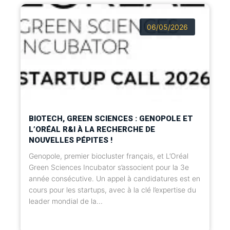
06/05/2026
BIOTECH, GREEN SCIENCES : GENOPOLE ET
L’ORÉAL R&I À LA RECHERCHE DE
NOUVELLES PÉPITES !
Genopole, premier biocluster français, et L’Oréal
Green Sciences Incubator s’associent pour la 3e
année consécutive. Un appel à candidatures est en
cours pour les startups, avec à la clé l’expertise du
leader mondial de la...