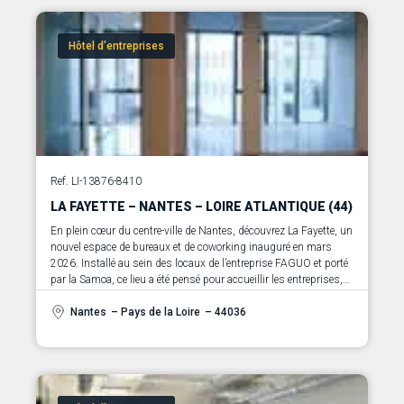
Hôtel d’entreprises
Ref. LI-13876-8410
LA FAYETTE – NANTES – LOIRE ATLANTIQUE (44)
En plein cœur du centre-ville de Nantes, découvrez La Fayette, un
nouvel espace de bureaux et de coworking inauguré en mars
2026. Installé au sein des locaux de l’entreprise FAGUO et porté
par la Samoa, ce lieu a été pensé pour accueillir les entreprises,
entrepreneurs et porteurs de projets engagés dans la filière de la
mode responsable, ainsi que les métiers créatifs et innovants
Nantes
– Pays de la Loire
– 44036
qui y sont associés. La Fayette a pour vocation d’offrir des
espaces de travail accessibles et adaptés à l’ensemble de la
chaîne de valeur, de la création et du design à la production
textile et aux matériaux, en passant par l’artisanat, les savoir-
faire, la communication, l’image, l’économie circulaire,