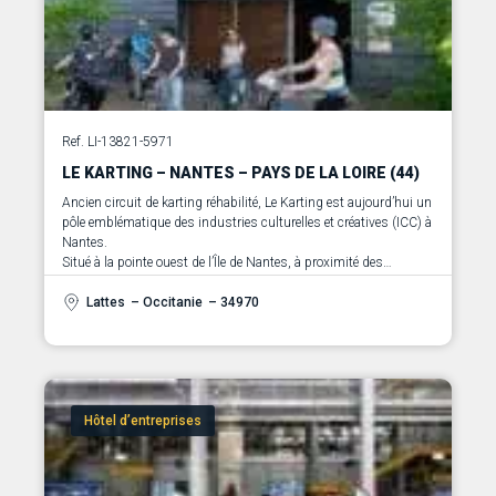
Ref. LI-13821-5971
LE KARTING – NANTES – PAYS DE LA LOIRE (44)
Ancien circuit de karting réhabilité, Le Karting est aujourd’hui un
pôle emblématique des industries culturelles et créatives (ICC) à
Nantes.
Situé à la pointe ouest de l’Île de Nantes, à proximité des
Ecossolies, ce site de 1 200 m² conjugue architecture
industrielle, éco-design et innovation pour accueillir des
Lattes
– Occitanie
– 34970
entreprises créatives dans un environnement stimulant.
Hôtel d’entreprises