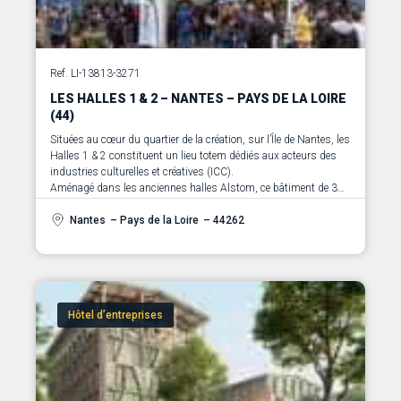
Ref. LI-13813-3271
LES HALLES 1 & 2 – NANTES – PAYS DE LA LOIRE
(44)
Situées au cœur du quartier de la création, sur l’Île de Nantes, les
Halles 1 & 2 constituent un lieu totem dédiés aux acteurs des
industries culturelles et créatives (ICC).
Aménagé dans les anciennes halles Alstom, ce bâtiment de 3
400 m² conjugue patrimoine industriel et innovation, offrant un
environnement stimulant pour les entrepreneurs, artistes,
Nantes
– Pays de la Loire
– 44262
designers, développeurs et porteurs de projets créatifs.
Hôtel d’entreprises