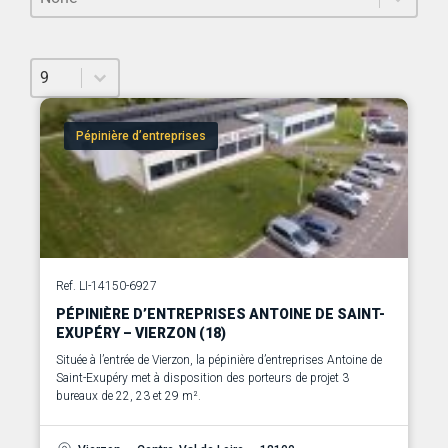
Sélectionnez un nombre par page
Sélectionnez un nombre par page
9
Pépinière d’entreprises
Ref. LI-14150-6927
PÉPINIÈRE D’ENTREPRISES ANTOINE DE SAINT-
EXUPÉRY – VIERZON (18)
Située à l’entrée de Vierzon, la pépinière d’entreprises Antoine de
Saint-Exupéry met à disposition des porteurs de projet 3
bureaux de 22, 23 et 29 m².