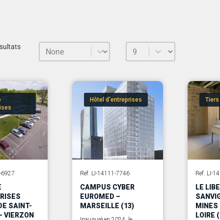
Trier le contenu
Sélectionnez un nombre par p
Sort
sultats
e
Hôtel d’entreprises
Tiers
rises
0-6927
Ref. LI-14111-7746
Ref. LI-
E
CAMPUS CYBER
LE LIB
RISES
EUROMED –
SANVI
DE SAINT-
MARSEILLE (13)
MINES 
– VIERZON
LOIRE (
Inauguré en 2024, le