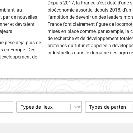
Depuis 2017, la France s’est doté d’une s
ambiant, au
bioéconomie assortie, depuis 2018, d’un p
t par de nouvelles
l’ambition de devenir un des leaders mon
nner et devraient
France font clairement figure de locomot
jeurs !
mises en place comme, par exemple, la c
de recherche et de développement totalem
ie pèse déjà plus de
protéines du futur et appelée à développ
ois en Europe. Des
industrielles dans le domaine des agro-r
u développement de
Sélectionnez le contenu
Sélectionnez le cont
ville
Sélection type de lieu (select)
Sélection type de