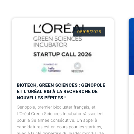
votre équipe,
offre la sérén
tout inclus ».
06/05/2026
BIOTECH, GREEN SCIENCES : GENOPOLE
ET L’ORÉAL R&I À LA RECHERCHE DE
NOUVELLES PÉPITES !
Genopole, premier biocluster français, et
L’Oréal Green Sciences Incubator s’associent
pour la 3e année consécutive. Un appel à
candidatures est en cours pour les startups,
avec à la clé l’expertise du leader mondial de