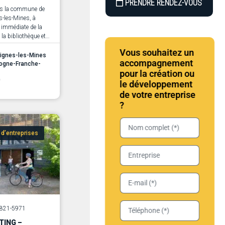
PRENDRE RENDEZ-VOUS
ns la commune de
-les-Mines, à
 immédiate de la
 la bibliothèque et
, le Liberty est un
Vous souhaitez un
 installé dans un
ignes-les-Mines
accompagnement
tel-restaurant
ogne-Franche-
pour la création ou
nt repensé pour
0
 des activités
le développement
nnelles,
de votre entreprise
tives et formatives.
?
 d’entreprises
13821-5971
TING –