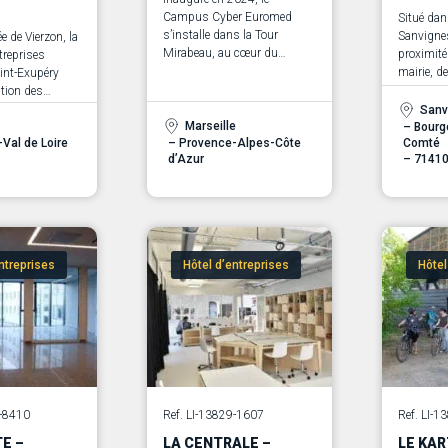
Campus Cyber Euromed
Situé da
s’installe dans la Tour
Sanvignes
ée de Vierzon, la
Mirabeau, au cœur du
proximité
treprises
quartier d’affaires
mairie, de
int-Exupéry
Euroméditerranée de
du collège
tion des
Marseille.
tiers-lieu
rojet 3 bureaux
Sanv
ancien hô
Marseille
29 m².
– Bourg
-Val de Loire
– Provence-Alpes-Côte
Comté
entièreme
d’Azur
– 7141
accueillir
professio
collabora
ntreprises
Hôtel d’entreprises
Hôtel
CE
SANS
6-8410
Ref. LI-13829-1607
Ref. LI-
IT
ENGAGEMENT
TE –
LA CENTRALE –
LE KAR