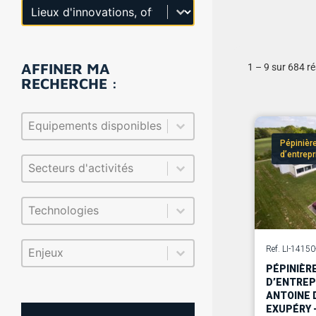
Sélectionnez le contenu
Selection entitée (select)
AFFINER MA
1 – 9 sur 684 ré
RECHERCHE :
Sélectionnez le contenu
Sélection équipements (multi-select)
Pépinièr
d’entrep
Sélectionnez le contenu
Sélection secteurs d'activités (multi-select)
Sélectionnez le contenu
Sélection technologies (multi-select)
Sélectionnez le contenu
Sélection enjeux (multi-select)
Ref. LI-1415
PÉPINIÈR
D’ENTREP
ANTOINE 
EXUPÉRY 