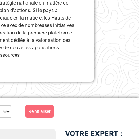
tratégie nationale en matière de
lan d’actions. Si le pays a
diaux en la matière, les Hauts-de-
ive avec de nombreuses initiatives
réation de la première plateforme
ent dédiée à la valorisation des
er de nouvelles applications
essources.
enu
 partenaire (select)
Réinitialiser
VOTRE EXPERT :