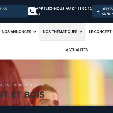
APPELEZ-NOUS AU 04 11 92 12
HUBS
DÉPOS
67
ANNO
NOS ANNONCES
NOS THÉMATIQUES
LE CONCEPT
ACTUALITÉS
IE, ENVIRONNEMENT ET BOIS
T ET BOIS