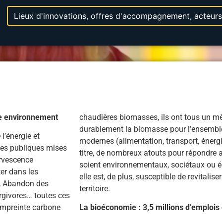
Sélectionnez le contenu
Selection entitée (select)
re environnement
chaudières biomasses, ils ont tous un mêm
durablement la biomasse pour l’ensembl
l’énergie et
modernes (alimentation, transport, énergie
ues publiques mises
titre, de nombreux atouts pour répondre 
ervescence
soient environnementaux, sociétaux ou é
er dans les
elle est, de plus, susceptible de revitalise
, Abandon des
territoire.
rgivores… toutes ces
empreinte carbone
La bioéconomie : 3,5 millions d’emploi