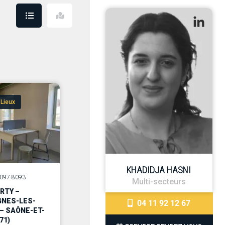
age
 Lieux
KHADIDJA HASNI
14097-8093
Multi-secteurs
ERTY –
GNES-LES-
04 11 92 12 67
– SAÔNE-ET-
71)