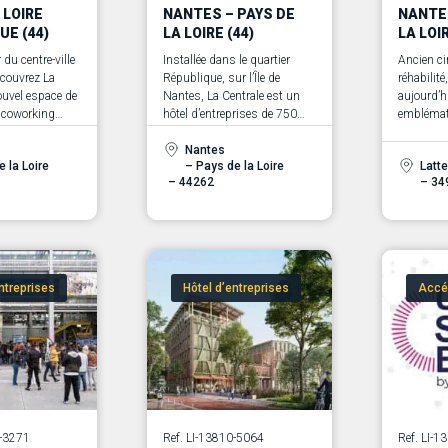
 LOIRE
NANTES – PAYS DE
NANTES
UE (44)
LA LOIRE (44)
LA LOIR
ncept
Nos experts sont là pour vous
du centre-ville
Installée dans le quartier
Ancien ci
de nos
accompagner.
écouvrez La
République, sur l’Île de
réhabilité
s
ouvel espace de
Nantes, La Centrale est un
aujourd’h
 vos
e coworking
hôtel d’entreprises de 750
emblémat
s
mars 2026.
m² entièrement dédié aux
industries
En savoir plus
ein des locaux
métiers de l’image : cinéma,
Nantes
créatives
 la Loire
– Pays de la Loire
Latt
se FAGUO et
audiovisuel, animation, jeu
Situé à la
– 44262
– 34
amoa, ce lieu a
vidéo, arts visuels, médias et
de Nantes
 accueillir les
Ecossolie
ntrepreneurs et
m² conjug
rojets engagés
industriel
e de la mode
innovatio
ainsi que les
des entre
ntreprises
Hôtel d’entreprises
Accé
ifs et innovants
dans un 
sociés. La
stimulant
r vocation
spaces de travail
t adaptés à
 la chaîne de
création et du
oduction textile
aux, en passant
3-3271
Ref. LI-13810-5064
Ref. LI-