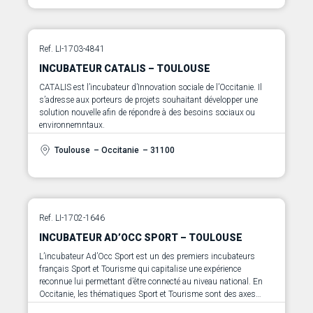
Ref. LI-1703-4841
INCUBATEUR CATALIS – TOULOUSE
CATALIS est l’incubateur d’Innovation sociale de l’Occitanie. Il
s’adresse aux porteurs de projets souhaitant développer une
solution nouvelle afin de répondre à des besoins sociaux ou
environnemntaux.
Toulouse
– Occitanie
– 31100
Ref. LI-1702-1646
INCUBATEUR AD’OCC SPORT – TOULOUSE
L’incubateur Ad’Occ Sport est un des premiers incubateurs
français Sport et Tourisme qui capitalise une expérience
reconnue lui permettant d’être connecté au niveau national. En
Occitanie, les thématiques Sport et Tourisme sont des axes
forts de la stratégie économique du territoire avec un réseau riche