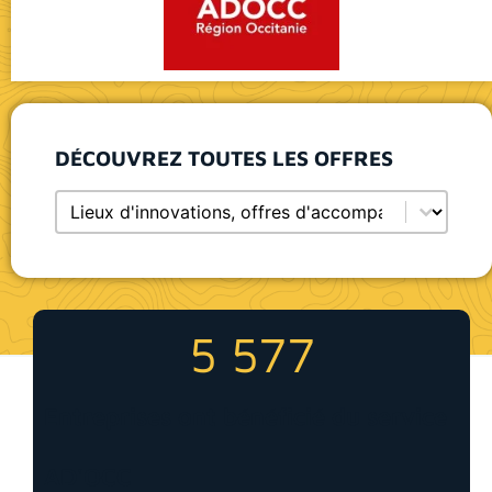
DÉCOUVREZ TOUTES LES OFFRES
Sélectionnez le contenu
Selection entitée (select)
5 577
Entreprises ont bénéficié du service
AD'OCC