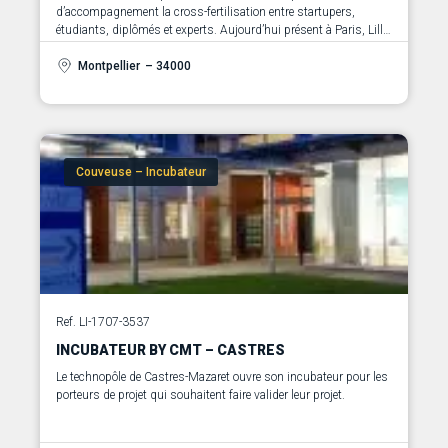
d’accompagnement la cross-fertilisation entre startupers,
étudiants, diplômés et experts. Aujourd’hui présent à Paris, Lille,
Montpellier et Toulouse, il accueille et accompagne des startups
dans les 4 villes.
Montpellier
– 34000
Initié par Cisco, la Société Générale ainsi que par la French Tech,
et situé au cœur des campus de IONIS Education Group,
l’incubateur IONIS 361 soutient les porteurs de projets et les
start-ups, de la phase de prototypage à la phase de
développement commercial, jusqu’aux premières levées de fond.
Couveuse – Incubateur
Ref. LI-1707-3537
INCUBATEUR BY CMT – CASTRES
Le technopôle de Castres-Mazaret ouvre son incubateur pour les
porteurs de projet qui souhaitent faire valider leur projet.