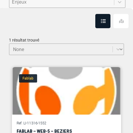
1 résultat trouvé
Trier le contenu
Sort
Fablab
Ref. LI-11316-1552
FABLAB – WEB-5 – BEZIERS