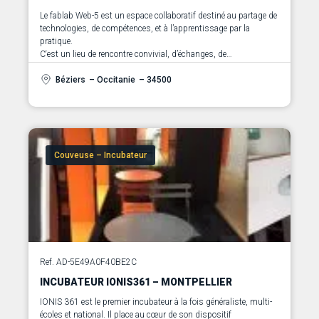
Le fablab Web-5 est un espace collaboratif destiné au partage de
technologies, de compétences, et à l’apprentissage par la
pratique.
C‘est un lieu de rencontre convivial, d’échanges, de
transmission de savoir-faire, est spécialisé dans le secteur de
l’industrie et de l’ingénierie. Il s’adresse à tout public, même ceux
Béziers
– Occitanie
– 34500
n’ayant pas nécessairement de formation technique.
Couveuse – Incubateur
Ref. AD-5E49A0F40BE2C
INCUBATEUR IONIS361 – MONTPELLIER
IONIS 361 est le premier incubateur à la fois généraliste, multi-
écoles et national. Il place au cœur de son dispositif