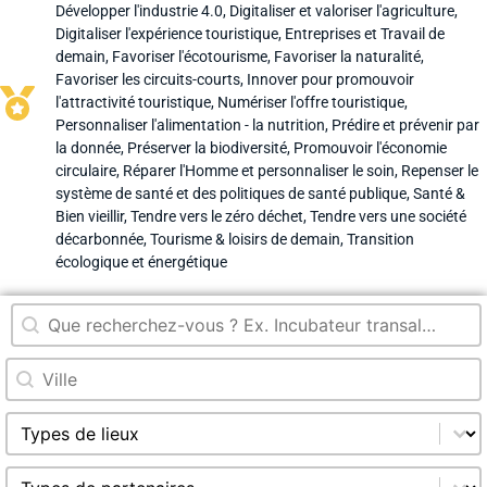
Développer l'industrie 4.0
,
Digitaliser et valoriser l'agriculture
,
Digitaliser l'expérience touristique
,
Entreprises et Travail de
demain
,
Favoriser l'écotourisme
,
Favoriser la naturalité
,
Favoriser les circuits-courts
,
Innover pour promouvoir
l'attractivité touristique
,
Numériser l'offre touristique
,
Personnaliser l'alimentation - la nutrition
,
Prédire et prévenir par
la donnée
,
Préserver la biodiversité
,
Promouvoir l'économie
circulaire
,
Réparer l'Homme et personnaliser le soin
,
Repenser le
système de santé et des politiques de santé publique
,
Santé &
Bien vieillir
,
Tendre vers le zéro déchet
,
Tendre vers une société
décarbonnée
,
Tourisme & loisirs de demain
,
Transition
écologique et énergétique
Rechercher
Recherche dans le titre
Rechercher
Recherche par ville
Sélectionnez le contenu
Sélection type de lieu (select)
Sélectionnez le contenu
Sélection type de partenaire (select)