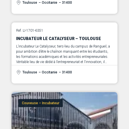
de dispositifs d’accompagnement
Toulouse
– Occitanie
– 31400
Ref. LI-1701-6351
INCUBATEUR LE CATALYSEUR – TOULOUSE
L’incubateur Le Catalyseur, tiers-lieu du campus de Rangueil, a
pour ambition d’être le chaînon manquant entre les étudiants,
les formations académiques et les activités entrepreneuriales.
Véritable lieu de vie dédié à l’entrepreneuriat et l’innovation, il
ambitionne de jouer un rôle de pré-incubateur ouvert et
d’accomapgner les étduaints dans leurs projets de création
Toulouse
– Occitanie
– 31400
d’entreprise
Couveuse – Incubateur