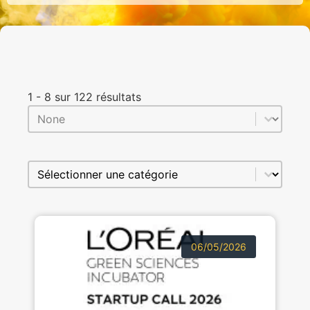
1 - 8 sur 122 résultats
Trier le contenu
Sort
Sélectionnez le contenu
Sélection catégories
06/05/2026