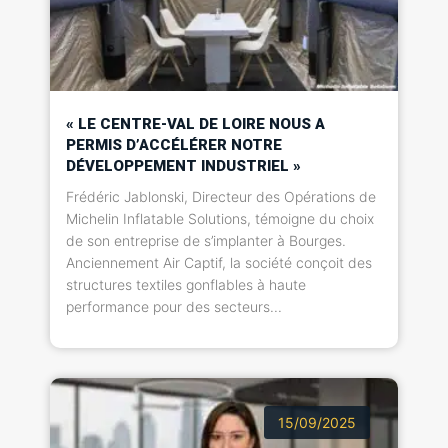
« LE CENTRE-VAL DE LOIRE NOUS A
PERMIS D’ACCÉLÉRER NOTRE
DÉVELOPPEMENT INDUSTRIEL »
Frédéric Jablonski, Directeur des Opérations de
Michelin Inflatable Solutions, témoigne du choix
de son entreprise de s’implanter à Bourges.
Anciennement Air Captif, la société conçoit des
structures textiles gonflables à haute
performance pour des secteurs...
15/09/2025