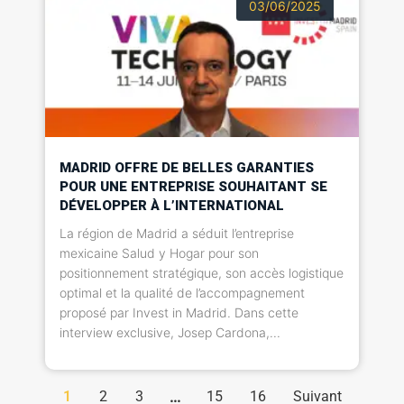
03/06/2025
MADRID OFFRE DE BELLES GARANTIES
POUR UNE ENTREPRISE SOUHAITANT SE
DÉVELOPPER À L’INTERNATIONAL
La région de Madrid a séduit l’entreprise
mexicaine Salud y Hogar pour son
positionnement stratégique, son accès logistique
optimal et la qualité de l’accompagnement
proposé par Invest in Madrid. Dans cette
interview exclusive, Josep Cardona,...
1
2
3
…
15
16
Suivant