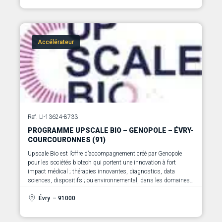
Accélérateur
Ref. LI-13624-8733
PROGRAMME UPSCALE BIO – GENOPOLE – ÉVRY-
COURCOURONNES (91)
Upscale Bio est l’offre d’accompagnement créé par Genopole
pour les sociétés biotech qui portent une innovation à fort
impact médical ; thérapies innovantes, diagnostics, data
sciences, dispositifs ; ou environnemental, dans les domaines
de la foodtech, de l’agtech ou de la greentech. Elle s’adresse
aussi bien aux entreprises françaises qu’internationales,
Évry
– 91000
qu’elles soient déjà installées à Genopole ou non, et ayant atteint
le stade du post-amorçage.