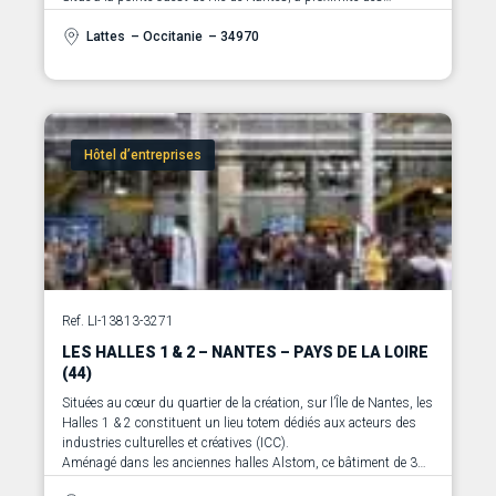
Ecossolies, ce site de 1 200 m² conjugue architecture
industrielle, éco-design et innovation pour accueillir des
Lattes
– Occitanie
– 34970
entreprises créatives dans un environnement stimulant.
Hôtel d’entreprises
Ref. LI-13813-3271
LES HALLES 1 & 2 – NANTES – PAYS DE LA LOIRE
(44)
Situées au cœur du quartier de la création, sur l’Île de Nantes, les
Halles 1 & 2 constituent un lieu totem dédiés aux acteurs des
industries culturelles et créatives (ICC).
Aménagé dans les anciennes halles Alstom, ce bâtiment de 3
400 m² conjugue patrimoine industriel et innovation, offrant un