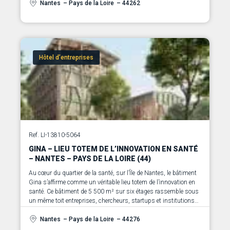
environnement stimulant pour les entrepreneurs, artistes,
Nantes
– Pays de la Loire
– 44262
designers, développeurs et porteurs de projets créatifs.
Hôtel d’entreprises
Ref. LI-13810-5064
GINA – LIEU TOTEM DE L’INNOVATION EN SANTÉ
– NANTES – PAYS DE LA LOIRE (44)
Au cœur du quartier de la santé, sur l’Île de Nantes, le bâtiment
Gina s’affirme comme un véritable lieu totem de l’innovation en
santé. Ce bâtiment de 5 500 m² sur six étages rassemble sous
un même toit entreprises, chercheurs, startups et institutions
autour des grands enjeux de la santé, des biotechs et de la
medtech.
Nantes
– Pays de la Loire
– 44276