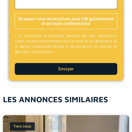
Un expert vous recontactera sous 24h gratuitement
et en toute confidentialité
« En soumettant ce formulaire, j’accepte que mes informations
soient utilisées exclusivement dans le cadre de ma demande et de
la relation commerciale éthique et personnalisée qui pourrait en
découler si je le souhaite. »
Envoyer
LES ANNONCES SIMILAIRES
Tiers Lieux