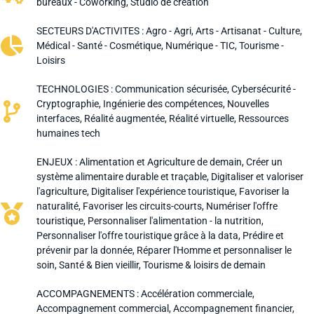
bureaux - Coworking
,
Studio de création
SECTEURS D'ACTIVITES :
Agro - Agri
,
Arts - Artisanat - Culture
,
Médical - Santé - Cosmétique
,
Numérique - TIC
,
Tourisme -
Loisirs
TECHNOLOGIES :
Communication sécurisée
,
Cybersécurité -
Cryptographie
,
Ingénierie des compétences
,
Nouvelles
interfaces
,
Réalité augmentée
,
Réalité virtuelle
,
Ressources
humaines tech
ENJEUX :
Alimentation et Agriculture de demain
,
Créer un
système alimentaire durable et traçable
,
Digitaliser et valoriser
l'agriculture
,
Digitaliser l'expérience touristique
,
Favoriser la
naturalité
,
Favoriser les circuits-courts
,
Numériser l'offre
touristique
,
Personnaliser l'alimentation - la nutrition
,
Personnaliser l'offre touristique grâce à la data
,
Prédire et
prévenir par la donnée
,
Réparer l'Homme et personnaliser le
soin
,
Santé & Bien vieillir
,
Tourisme & loisirs de demain
ACCOMPAGNEMENTS :
Accélération commerciale
,
Accompagnement commercial
,
Accompagnement financier
,