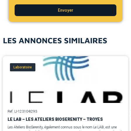
Envoyer
LES ANNONCES SIMILAIRES
Laboratoire
Ref. LI-12310-8293
LE LAB – LES ATELIERS BIOSERENITY – TROYES
Les Ateliers BioSerenity, également connus sous le nom Le LAB, est une