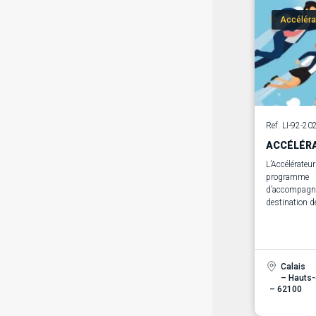
Accéléra
Ref. LI-92-20
ACCÉLÉRA
L’Accélérateur
programme
d’accompagn
destination d
jeunes entrep
désireuses d
coup de boost
Calais
– Hauts
– 62100