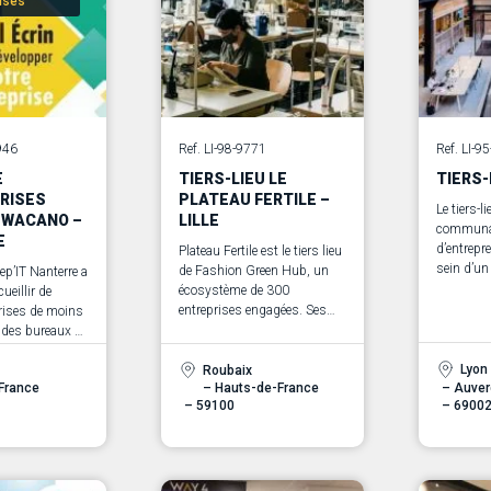
rises
CE
SANS
IT
ENGAGEMENT
946
Ref. LI-98-9771
Ref. LI-9
E
TIERS-LIEU LE
TIERS-
ncept
Nos experts sont là pour vous
RISES
PLATEAU FERTILE –
de nos
accompagner.
Le tiers-l
E WACANO –
LILLE
s
communa
E
d’entrepr
 vos
Plateau Fertile est le tiers lieu
sein d’un 
s
de Fashion Green Hub, un
ep’IT Nanterre a
En savoir plus
business, 
écosystème de 300
ueillir de
impact so
entreprises engagées. Ses
rises de moins
cœur de
utilisateurs y partagent leur
 des bureaux à
d’accomp
élan de créativité, mais aussi
pour une durée
un ensemble de ressources,
Lyon
23 mois.
Roubaix
-France
– Hauts-de-France
– Auve
de valeurs et de
– 59100
– 6900
connaissances.