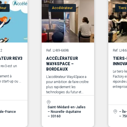
teur
Accélérateur
Tiers
22
Ref. LI-89-6698
Ref. LI-8
TEUR REV3
ACCÉLÉRATEUR
TIERS-
WAY4SPACE –
INNOV
 rev3 est un
BORDEAUX
Le tiers-l
ement à
Factory e
L’accélérateur Way4Space a
e start-up ou de
répondre
pour ambition de faire croître
rises
entreprise
plus rapidement les
e donner un
mutation 
technologies du futur et
 à leurs projets
enjeux d
d’accélérer leur émergence
Saint-Médard-en-Jalles
-de-France
– Nouvelle-Aquitaine
– Îl
– 33160
– 75