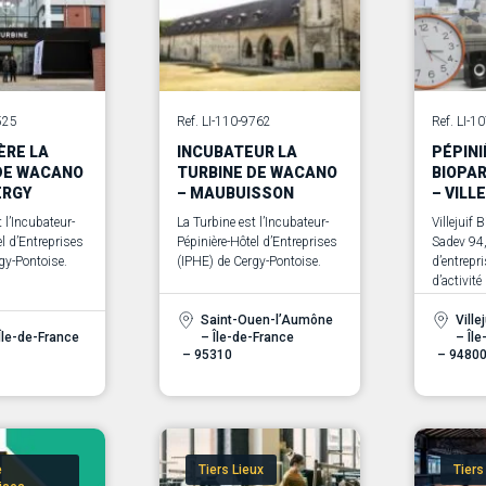
525
Ref. LI-110-9762
Ref. LI-1
ÈRE LA
INCUBATEUR LA
PÉPINI
DE WACANO
TURBINE DE WACANO
BIOPA
ERGY
– MAUBUISSON
– VILL
 l’Incubateur-
La Turbine est l’Incubateur-
Villejuif 
el d’Entreprises
Pépinière-Hôtel d’Entreprises
Sadev 94,
gy-Pontoise.
(IPHE) de Cergy-Pontoise.
d’entrepri
d’activité
entrepris
Saint-Ouen-l’Aumône
santé et 
Villej
Île-de-France
– Île-de-France
– Îl
– 95310
– 9480
e
Tiers Lieux
Tiers