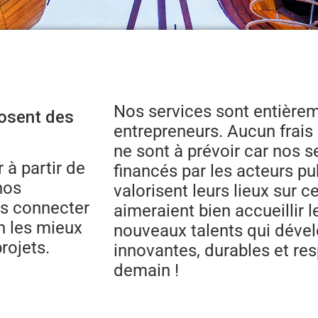
Nos services sont entièrem
posent des
entrepreneurs. Aucun frai
ne sont à prévoir car nos s
 à partir de
financés par les acteurs pub
nos
valorisent leurs lieux sur c
us connecter
aimeraient bien accueillir l
n les mieux
nouveaux talents qui dével
rojets.
innovantes, durables et re
demain !