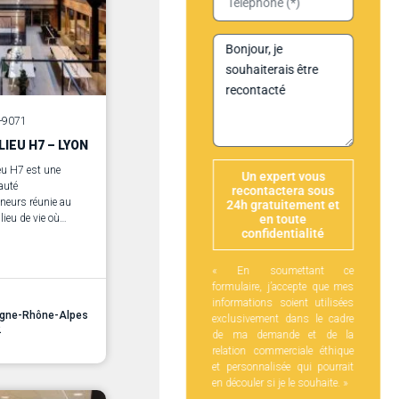
5-9071
LIEU H7 – LYON
ieu H7 est une
Un expert vous
uté
recontactera sous
eneurs réunie au
24h gratuitement et
lieu de vie où
en toute
confidentialité
tech, créativité et
ciétal sont au
s programmes
« En soumettant ce
agnement.
formulaire, j’accepte que mes
informations soient utilisées
rgne-Rhône-Alpes
exclusivement dans le cadre
2
de ma demande et de la
relation commerciale éthique
et personnalisée qui pourrait
en découler si je le souhaite. »