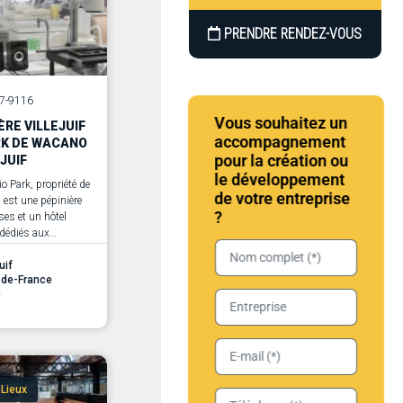
PRENDRE RENDEZ-VOUS
07-9116
Vous souhaitez un
ÈRE VILLEJUIF
accompagnement
RK DE WACANO
pour la création ou
EJUIF
le développement
Bio Park, propriété de
de votre entreprise
 est une pépinière
?
ses et un hôtel
 dédiés aux
es du secteur de la
des biotechnologies.
uif
e-de-France
0
 Lieux