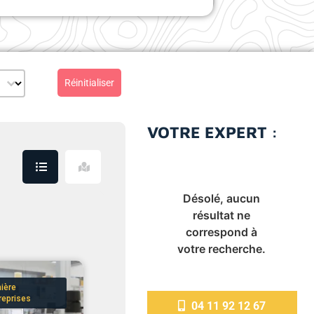
enu
 partenaire (select)
Réinitialiser
VOTRE EXPERT :
Désolé, aucun
age
résultat ne
correspond à
votre recherche.
ière
reprises
04 11 92 12 67