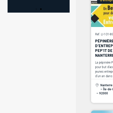
d’entrep
SANS
SERVI
ENGAGEMENT
GRATU
Ref. LI-101-8
PÉPINIÈR
Nos experts sont là pour vous
Découvrez notre co
D’ENTREP
accompagner.
unique, les conseils 
PEP’IT D
experts pour vou
NANTERR
accompagner dans
projets innovant
La pépinière P
En savoir plus
pour but d’acc
jeunes entrep
d’un an dans
En savoir plus
loyer modéré 
maximale de 
Nanterre
– Île-de
– 92000