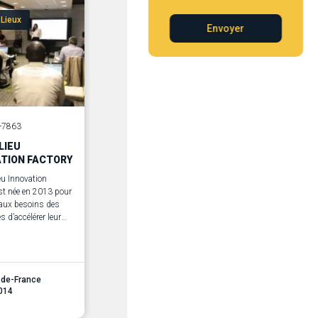
 Lieux
Envoyer
6-7863
LIEU
ATION FACTORY
ieu Innovation
st née en 2013 pour
 aux besoins des
s d’accélérer leur
et répondre aux
u numérique.
e-de-France
014