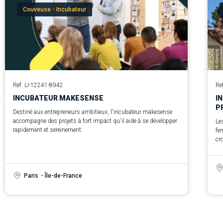
Couveuse - Incubateur
Ref. LI-12241-8942
Re
INCUBATEUR MAKESENSE
I
P
Destiné aux entrepreneurs ambitieux, l'incubateur makesense
accompagne des projets à fort impact qu'il aide à se développer
Le
rapidement et sereinement.
fem
cro
Paris
- Île-de-France