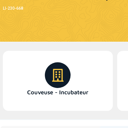
LI-230-668
Couveuse - Incubateur