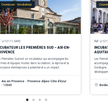
Couveuse - Incubateur
Couveu
f. LI-12111-3492
Ref. LI-12
NCUBATEUR LES PREMIÈRES SUD – AIX-EN-
INCUBA
ROVENCE
AQUITA
s Premières Sud est un incubateur qui accompagne les
Les Premiè
mes et équipes mixtes dans la création, la reprise et la
accompagne
issance d’entreprises à potentiel et a un impact.
Dordogne, 
développem
Aix-en-Provence
- Provence-Alpes-Côte d'Azur
Borde
- 13545