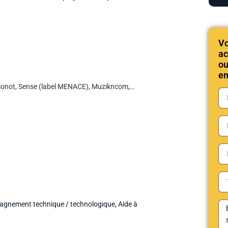
Vo
ac
ou
en
imonot, Sense (label MENACE), Muzikncom,…
gnement technique / technologique
,
Aide à