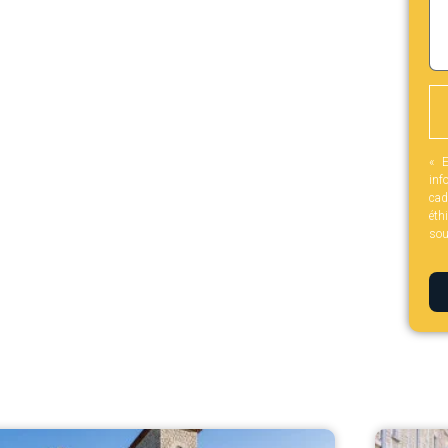
« E
inf
cad
éth
sou