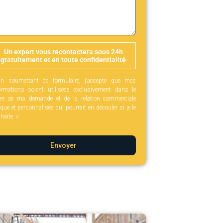
Un expert vous recontactera sous 24h
gratuitement et en toute confidentialité
n soumettant ce formulaire, j’accepte que mes
ormations soient utilisées exclusivement dans le
re de ma demande et de la relation commerciale
ique et personnalisée qui pourrait en découler si je le
haite. »
Envoyer