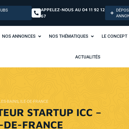
APPELEZ-NOUS AU 04 11 92 12
HUBS
DÉPOS
67
ANNO
NOS ANNONCES
NOS THÉMATIQUES
LE CONCEPT
ACTUALITÉS
ES-BAINS, ILE-DE-FRANCE
TEUR STARTUP ICC –
E-DE-FRANCE