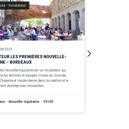
se - Incubateur
Couveuse - I
106-5501
Ref. LI-12077-294
TEUR LES PREMIÈRES NOUVELLE-
INCUBATEUR 
INE – BORDEAUX
PARIS
res Nouvelle-Aquitaine est un incubateur qui
Les Premières Île-
 les femmes et équipes mixtes en Gironde,
les femmes et équi
Charente et Haute-Vienne dans la création et le
développement d’en
ent d’entreprises innovantes.
aux
- Nouvelle-Aquitaine
- 33100
Paris
- Île-d