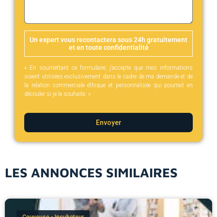
Un expert vous recontactera sous 24h gratuitement
et en toute confidentialité
« En soumettant ce formulaire, j’accepte que mes informations
soient utilisées exclusivement dans le cadre de ma demande et de
la relation commerciale éthique et personnalisée qui pourrait en
découler si je le souhaite. »
Envoyer
LES ANNONCES SIMILAIRES
Couveuse - Incubateur