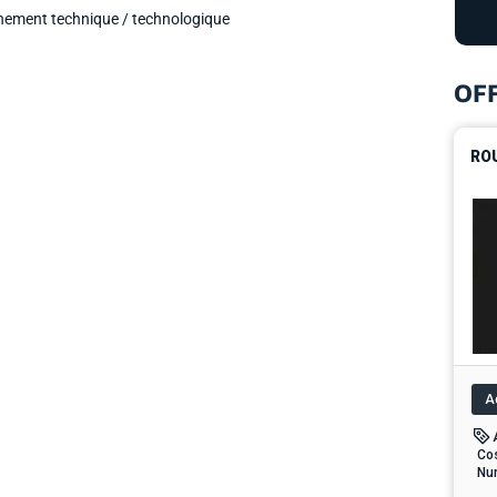
ment technique / technologique
OF
RO
Ac
Cos
Num