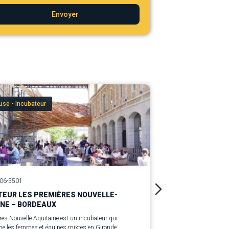
Envoyer
se - Incubateur
Couveuse - I
106-5501
Ref. LI-12077-294
TEUR LES PREMIÈRES NOUVELLE-
INCUBATEUR 
INE – BORDEAUX
PARIS
res Nouvelle-Aquitaine est un incubateur qui
Les Premières Île-
 les femmes et équipes mixtes en Gironde,
les femmes et équi