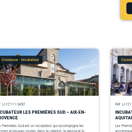
Couveuse - Incubateur
Couveu
f. LI-12111-3492
Ref. LI-12
NCUBATEUR LES PREMIÈRES SUD – AIX-EN-
INCUBA
ROVENCE
AQUITA
s Premières Sud est un incubateur qui accompagne les
Les Premiè
mes et équipes mixtes dans la création, la reprise et la
accompagne