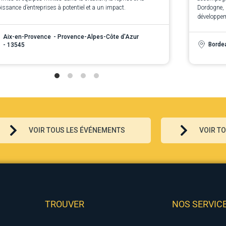
issance d’entreprises à potentiel et a un impact.
Dordogne, 
développem
Aix-en-Provence
- Provence-Alpes-Côte d'Azur
Borde
- 13545
VOIR TOUS LES ÉVÉNEMENTS
VOIR T
TROUVER
NOS SERVIC