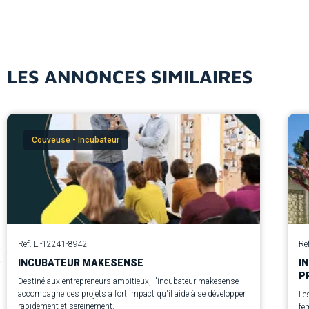
LES ANNONCES SIMILAIRES
Couveuse - Incubateur
Ref. LI-12241-8942
Re
INCUBATEUR MAKESENSE
I
P
Destiné aux entrepreneurs ambitieux, l'incubateur makesense
accompagne des projets à fort impact qu'il aide à se développer
Le
rapidement et sereinement.
fem