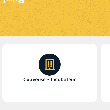
LI-1119-1420
Couveuse - Incubateur