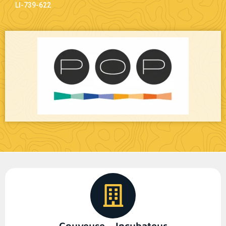
LI-739-622
Couveuse - Incubateur