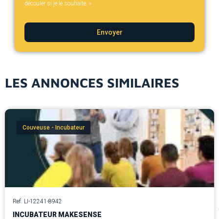
découler si je le souhaite. »
Envoyer
LES ANNONCES SIMILAIRES
Couveuse - Incubateur
Ref. LI-12241-8942
INCUBATEUR MAKESENSE