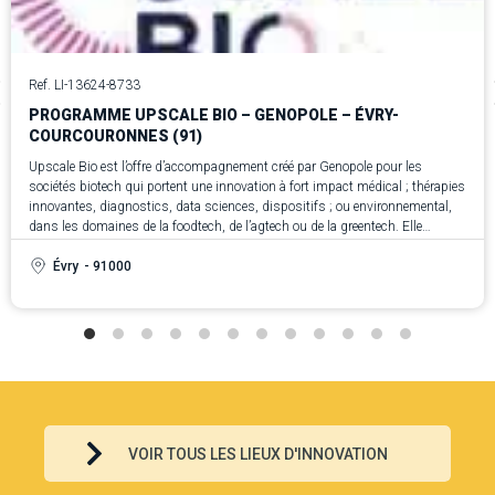
Ref. LI-13624-8733
PROGRAMME UPSCALE BIO – GENOPOLE – ÉVRY-
COURCOURONNES (91)
Upscale Bio est l’offre d’accompagnement créé par Genopole pour les
sociétés biotech qui portent une innovation à fort impact médical ; thérapies
innovantes, diagnostics, data sciences, dispositifs ; ou environnemental,
dans les domaines de la foodtech, de l’agtech ou de la greentech. Elle
s’adresse aussi bien aux entreprises françaises qu’internationales, qu’elles
soient déjà installées à Genopole ou non, et ayant atteint le stade du post-
Évry
- 91000
amorçage.
L’objectif d’Upscale Bio est clair : sécuriser la montée en échelle et accélérer
l’accès au marché. Genopole met à disposition un écosystème unique en
France, capable d’accompagner les entrepreneurs depuis l’idée jusqu’à la
concrétisation industrielle et commerciale. L’offre repose sur trois piliers : la
science et la technologie pour dérisquer les choix et construire une bio-
industrialisation durable, le business et la communication pour renforcer la
proposition de valeur et conquérir de nouveaux marchés, et enfin le
financement pour convaincre les investisseurs publics et privés aux
VOIR TOUS LES LIEUX D'INNOVATION
moments clés du développement.
Pour y parvenir, les sociétés bénéficient d’un accompagnement de proximité