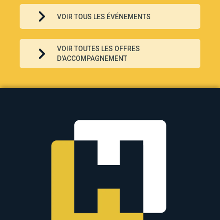
par un Program Manager, de l’expertise de consultants spécialisés, et de
l’accès à des plateformes technologiques de pointe telles que Protopia,
VOIR TOUS LES ÉVÉNEMENTS
dédiée à la formulation de molécules d’intérêt, et GateX, consacrée à
l’optimisation des souches, procédés et milieux de culture. Genopole
développe également une offre immobilière adaptée, avec de nouveaux
VOIR TOUTES LES OFFRES
bureaux et laboratoires en extension afin de répondre aux besoins
croissants en bioproduction industrielle.
D'ACCOMPAGNEMENT
Upscale Bio est accessible sous deux formules complémentaires.
L’adhésion « Membership », calculée en fonction des effectifs, offre une
intégration privilégiée à la communauté de Genopole et ses réseaux, ainsi
qu’une visibilité accrue lors de congrès en France et à l’international. L’option
« À la carte », quant à elle, propose un accompagnement sur mesure défini
après un diagnostic approfondi, permettant aux sociétés de sélectionner les
actions les plus adaptées à leurs besoins spécifiques.