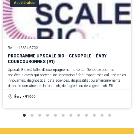
Accélérateur
Ref. LI-13624-8733
PROGRAMME UPSCALE BIO – GENOPOLE – ÉVRY-
COURCOURONNES (91)
Upscale Bio est l’offre d’accompagnement créé par Genopole pour les
sociétés biotech qui portent une innovation à fort impact médical ; thérapies
innovantes, diagnostics, data sciences, dispositifs ; ou environnemental,
dans les domaines de la foodtech, de l’agtech ou de la greentech. Elle
s’adresse aussi bien aux entreprises françaises qu’internationales, qu’elles
soient déjà installées à Genopole ou non, et ayant atteint le stade du post-
Évry
- 91000
amorçage.
L’objectif d’Upscale Bio est clair : sécuriser la montée en échelle et accélérer
l’accès au marché. Genopole met à disposition un écosystème unique en
France, capable d’accompagner les entrepreneurs depuis l’idée jusqu’à la
concrétisation industrielle et commerciale. L’offre repose sur trois piliers : la
science et la technologie pour dérisquer les choix et construire une bio-