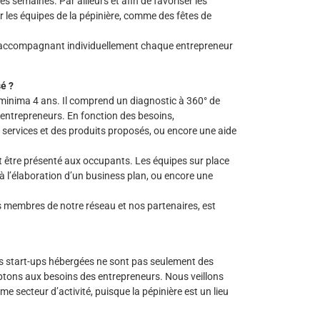
s semaines. Par ailleurs et afin de favoriser les
 les équipes de la pépinière, comme des fêtes de
en accompagnant individuellement chaque entrepreneur
é ?
inima 4 ans. Il comprend un diagnostic à 360° de
s entrepreneurs. En fonction des besoins,
services et des produits proposés, ou encore une aide
 être présenté aux occupants. Les équipes sur place
 à l’élaboration d’un business plan, ou encore une
es membres de notre réseau et nos partenaires, est
 start-ups hébergées ne sont pas seulement des
tons aux besoins des entrepreneurs. Nous veillons
 secteur d’activité, puisque la pépinière est un lieu