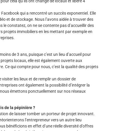
pour cela qu’ils ont changé de locaux et libéré 4
ur Facebook qui a rencontré un succès exponentiel. Elle
idéo et de stockage. Nous l’avons aidée à trouver des
 le constatez, on ne se contente pas d’accueillir des
urs projets immobiliers en les mettant par exemple en
reprises.
moins de 3 ans, puisque c’est un lieu d’accueil pour
 projets locaux, elle est également ouverte aux
ire. Ce qui compte pour nous, c’est la qualité des projets
 visiter les lieux et de remplir un dossier de
reprises ont également la possibilité d’intégrer la
e nous émettons ponctuellement sur nos réseaux
ais de la pépinière ?
stion de laisser tomber un porteur de projet innovant.
éorienterons l’entrepreneur vers un autre lieu
us bénéficions en effet d’une réelle diversité d’offres