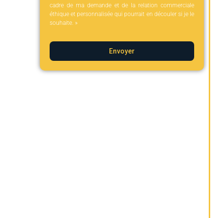
cadre de ma demande et de la relation commerciale
éthique et personnalisée qui pourrait en découler si je le
souhaite. »
Envoyer