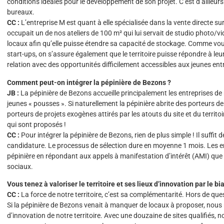
conditions idéales pour le développement de son projet. C’est d’ailleurs 
bureaux.
CC :
L’entreprise M est quant à elle spécialisée dans la vente directe s
occupait un de nos ateliers de 100 m² qui lui servait de studio photo/v
locaux afin qu’elle puisse étendre sa capacité de stockage. Comme vous
start-ups, on s’assure également que le territoire puisse répondre à le
relation avec des opportunités difficilement accessibles aux jeunes ent
Comment peut-on intégrer la pépinière de Bezons ?
JB :
La pépinière de Bezons accueille principalement les entreprises de 
jeunes « pousses ». Si naturellement la pépinière abrite des porteurs de
porteurs de projets exogènes attirés par les atouts du site et du territo
qui sont proposés !
CC :
Pour intégrer la pépinière de Bezons, rien de plus simple ! Il suffit de
candidature. Le processus de sélection dure en moyenne 1 mois. Les ent
pépinière en répondant aux appels à manifestation d’intérêt (AMI) qu
sociaux.
Vous tenez à valoriser le territoire et ses lieux d’innovation par le bi
CC :
La force de notre territoire, c’est sa complémentarité. Hors de que
Si la pépinière de Bezons venait à manquer de locaux à proposer, nous r
d’innovation de notre territoire. Avec une douzaine de sites qualifiés, no