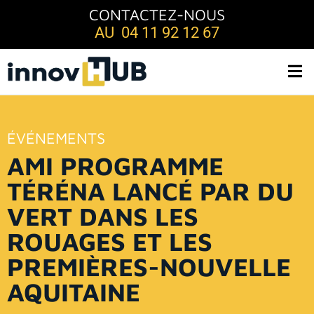
CONTACTEZ-NOUS
AU 04 11 92 12 67
ÉVÉNEMENTS
AMI PROGRAMME
TÉRÉNA LANCÉ PAR DU
VERT DANS LES
ROUAGES ET LES
PREMIÈRES-NOUVELLE
AQUITAINE