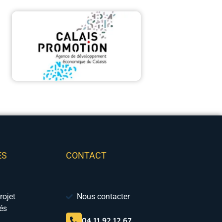
ES
CONTACT
rojet
Nous contacter
vés
04 11 92 12 67