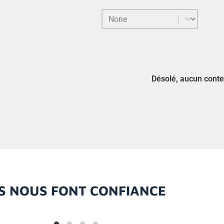
Trier le contenu
Sort
Désolé, aucun conte
LS NOUS FONT CONFIANCE