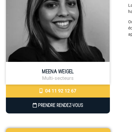
L
ha
Ou
éc
ap
MEENA WEIGEL
Multi-secteurs
04 11 92 12 67
PRENDRE RENDEZ-VOUS