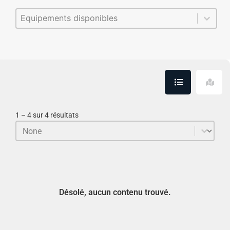
Sélectionnez le contenu
Sélection équipements (multi-select)
1 – 4 sur 4 résultats
Trier le contenu
Sort
Désolé, aucun contenu trouvé.