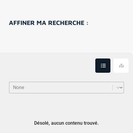
AFFINER MA RECHERCHE :
Trier le contenu
Sort
Désolé, aucun contenu trouvé.