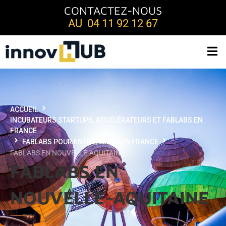
CONTACTEZ-NOUS
AU 04 11 92 12 67
ACCUEIL
INCUBATEURS STARTUPS, ACCÉLÉRATEURS ET FABLABS EN
FRANCE
FABLABS POUR ENTREPRISES EN FRANCE
FABLABS EN NOUVELLE-AQUITAINE
FABLABS EN
NOUVELLE-AQUITAINE