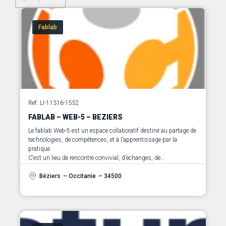
Fablab
Ref. LI-11316-1552
FABLAB – WEB-5 – BEZIERS
Le fablab Web-5 est un espace collaboratif destiné au partage de
technologies, de compétences, et à l’apprentissage par la
pratique.
C‘est un lieu de rencontre convivial, d’échanges, de
transmission de savoir-faire, est spécialisé dans le secteur de
l’industrie et de l’ingénierie. Il s’adresse à tout public, même ceux
Béziers
– Occitanie
– 34500
n’ayant pas nécessairement de formation technique.