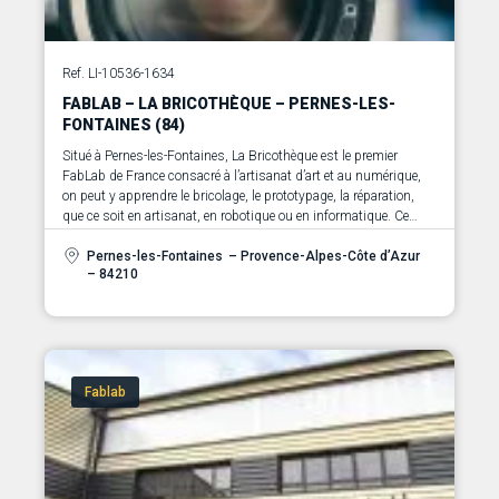
Ref. LI-10536-1634
FABLAB – LA BRICOTHÈQUE – PERNES-LES-
FONTAINES (84)
Situé à Pernes-les-Fontaines, La Bricothèque est le premier
FabLab de France consacré à l’artisanat d’art et au numérique,
on peut y apprendre le bricolage, le prototypage, la réparation,
que ce soit en artisanat, en robotique ou en informatique. Ce
FabLab vise à réunir les nouvelles technologies et les savoir-faire
traditionnels autour des métiers d’art.
Pernes-les-Fontaines
– Provence-Alpes-Côte d’Azur
– 84210
Fablab