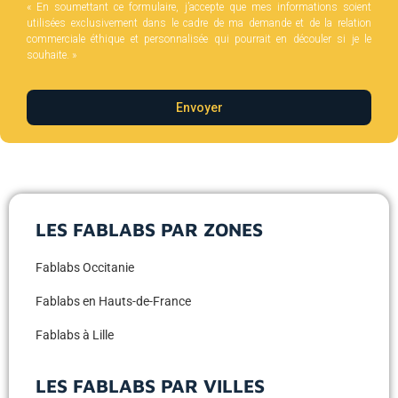
« En soumettant ce formulaire, j’accepte que mes informations soient
utilisées exclusivement dans le cadre de ma demande et de la relation
commerciale éthique et personnalisée qui pourrait en découler si je le
souhaite. »
Envoyer
LES FABLABS PAR ZONES
ILS NOUS FONT CONFIANCE
Fablabs Occitanie
Fablabs en Hauts-de-France
Fablabs à Lille
LES FABLABS PAR VILLES